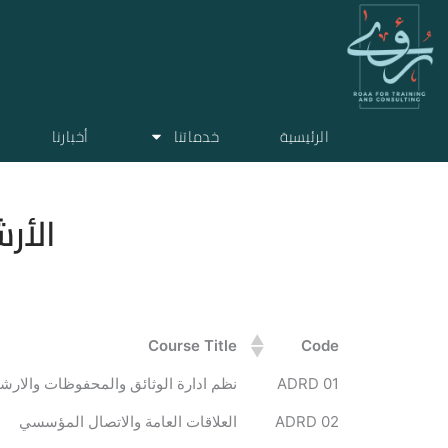
خطي
لى
لمحتوى
الرئيسية
خدماتنا
أخبارنا
الأر
Course Title
Code
ADRD 01
نظم ادارة الوثائق والمحفوظات والارشفة
ADRD 02
العلاقات العامة والاتصال المؤسسي