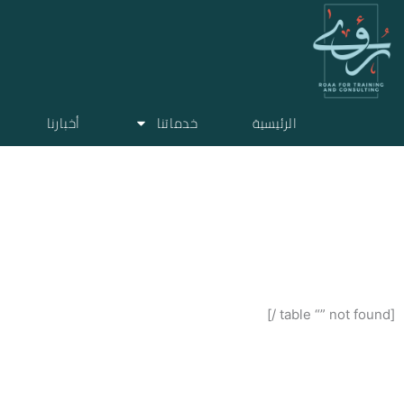
خطي
لى
لمحتوى
الرئيسية
خدماتنا
أخبارنا
ن
[table “” not found /]