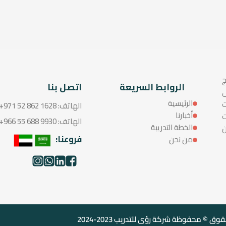
ج
الروابط السريعة
اتصل بنا
ى
الرئيسية
ت
الهاتف: 1628 862 52 971+
أخبارنا
ت
الهاتف: 9930 688 55 966+
الخطة التدريبة
ن
فروعنا:
من نحن
وق © محفوظة شركة رؤى للتدريب 2023-2024