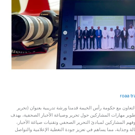
roaa tr
التعاون مع حكومة رأس الخيمة قدمنا ورشة تدريبية بعنوان (تحرير
تطوير مهارات المشاركين حول تحرير وصياغة الأخبار الصحفية، بهدف
فهم المشاركين لمبادئ التحرير الصحفي وتقنيات صياغة الأخبار،
الة وجذابة، مما يساهم في تعزيز جودة التغطية الإعلامية والتواصل