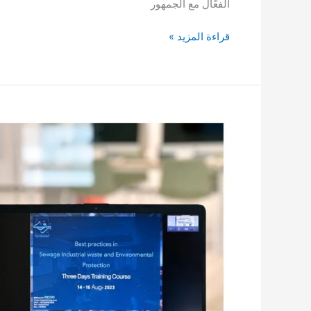
الفعّال مع الجمهور
قراءة المزيد »
Best
practices
in
sewage
and
Industrial
waste
and
Environmental protection