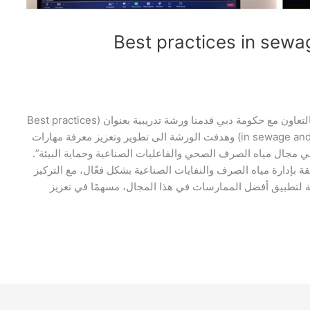
Best practices in sewa
ضمن جهود الشركة لتعزيز مشاركتها وتنويع فعالياتها وبالتعاون مع حكومة دبي قدمنا ورشة تدريبية بعنوان (Best practices
in sewage and Industrial waste and Environmental protection) وهدفت الورشة الى تطوير وتعزيز معرفة مهارات
جال مياه الصرف الصحي والفاعليات الصناعية وحماية البيئة”.
 بإدارة مياه الصرف والنفايات الصناعية بشكل فعّال، مع التركيز
رية لتطبيق أفضل الممارسات في هذا المجال، مسهمًا في تعزيز